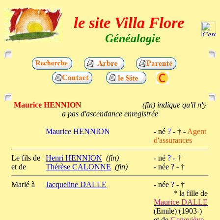
le site Villa Flore
Généalogie
Maurice HENNION
(fin) indique qu'il n'y
a pas d'ascendance enregistrée
Maurice HENNION
- né
?
- † -
Agent
d'assurances
Le fils de
Henri HENNION
(fin)
- né
?
- †
et de
Thérèse CALONNE
(fin)
- née
?
- †
Marié à
Jacqueline DALLE
- née
?
- †
* la fille de
Maurice DALLE
(Emile) (1903-)
et de
Geneviève