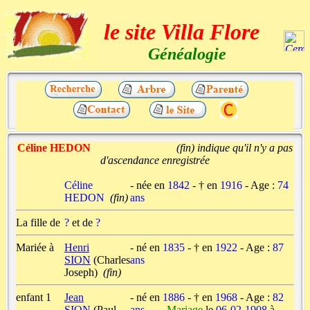
le site Villa Flore
Généalogie
Céline HEDON
(fin) indique qu'il n'y a pas
d'ascendance enregistrée
Céline
- née en
1842
- † en
1916
- Age :
74
HEDON
(fin)
ans
La fille de
?
et de
?
Mariée à
Henri
- né en
1835
- † en
1922
- Age :
87
SION
(Charles
ans
Joseph)
(fin)
enfant 1
Jean
- né en
1886
- † en
1968
- Age :
82
SION
(Paul
ans
... Mariage
le
06-02-1908
à