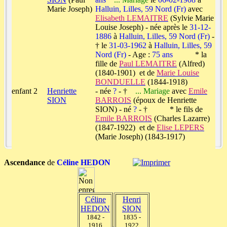
Marie Joseph)
Halluin, Lilles, 59 Nord (Fr)
avec
Elisabeth LEMAITRE
(Sylvie Marie
Louise Joseph) - née après le
31-12-
1886
à
Halluin, Lilles, 59 Nord (Fr)
-
† le
31-03-1962
à
Halluin, Lilles, 59
Nord (Fr)
- Age :
75 ans
* la
fille de
Paul LEMAITRE
(Alfred)
(1840-1901) et de
Marie Louise
BONDUELLE
(1844-1918)
enfant 2
Henriette
- née
?
- †
... Mariage
avec
Emile
SION
BARROIS
(époux de Henriette
SION) - né
?
- † * le fils de
Emile BARROIS
(Charles Lazarre)
(1847-1922) et de
Elise LEPERS
(Marie Joseph) (1843-1917)
Ascendance
de
Céline HEDON
Céline
Henri
HEDON
SION
1842 -
1835 -
1916
1922