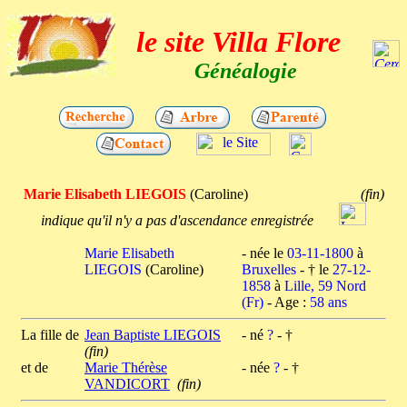
le site Villa Flore
Généalogie
Marie Elisabeth LIEGOIS
(Caroline)
(fin)
indique qu'il n'y a pas d'ascendance enregistrée
Marie Elisabeth
- née le
03-11-1800
à
LIEGOIS
(Caroline)
Bruxelles
- † le
27-12-
1858
à
Lille, 59 Nord
(Fr)
- Age :
58 ans
La fille de
Jean Baptiste LIEGOIS
- né
?
- †
(fin)
et de
Marie Thérèse
- née
?
- †
VANDICORT
(fin)