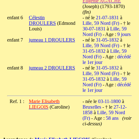
Eugénie AGACHE
(Joseph) (1793-1870)
(fin)
enfant 6
Célestin
- né le
21-07-1831
à
DROULERS
(Edmond
Lille, 59 Nord (Fr)
- † le
Louis)
30-07-1831
à
Lille, 59
Nord (Fr)
- Age :
9 jours
enfant 7
jumeau 1 DROULERS
- né le
31-05-1832
à
Lille, 59 Nord (Fr)
- † le
31-05-1832
à
Lille, 59
Nord (Fr)
- Age :
décédé
le 1er jour
enfant 8
jumeau 2 DROULERS
- né le
31-05-1832
à
Lille, 59 Nord (Fr)
- † le
31-05-1832
à
Lille, 59
Nord (Fr)
- Age :
décédé
le 1er jour
Ref. 1 :
Marie Elisabeth
- née le
03-11-1800
à
LIEGOIS
(Caroline)
Bruxelles
- † le
27-12-
1858
à
Lille, 59 Nord
(Fr)
- Age :
58 ans
(voir
ci-dessus)