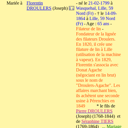
Mariée à
Florentin
- né le
21-02-1799
à
DROULERS
(Joseph)
Wasquehal, Lille, 59
Nord (Fr)
- † le
14-09-
1864
à
Lille, 59 Nord
(Fr)
- Age :
65 ans
-
Filateur de lin
-
Fondateur de la lignée
des filateurs Droulers.
En 1820, il crée une
filature de lin à Lille
(utilisation de la machine
à vapeur). En 1829,
Florentin s'associa avec
Donat Agache
(négociant en lin brut)
sous le nom de
"Droulers-Agache". Les
affaires marchant bien,
ils achètent une seconde
usine à Pérenchies en
1849
* le fils de
Pierre DROULERS
(Joseph) (1768-1844) et
de
Séraphine TIERS
(1769-1864)
... Mariage