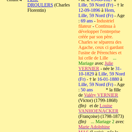
DROULERS
(Charles
Lille, 59 Nord (Fr)
- † le
Florentin)
12-09-1896
à
Hem,
Lille, 59 Nord (Fr)
- Age
:
69 ans
-
Industriel
filateur
-
Continua à
développer l'entreprise
créée par son père.
Charles se séparera des
Agache, ceux ci gardant
l'usine de Pérenchies et
lui celle de Lille
...
Mariage
avec
Julie
VERNIER
- née le
31-
10-1829
à
Lille, 59 Nord
(Fr)
- † le
16-01-1880
à
Lille, 59 Nord (Fr)
- Age
:
50 ans
* la fille
de
Valéry VERNIER
(Victor) (1799-1868)
(fin)
et de
Louise
VANHOENACKER
(Françoise) (1798-1873)
(fin)
... Mariage 2
avec
Marie Adolphine