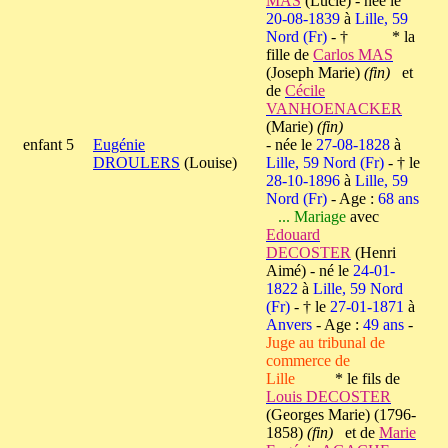
MAS
(Lucie) - née le
20-08-1839
à
Lille, 59
Nord (Fr)
- † * la
fille de
Carlos MAS
(Joseph Marie)
(fin)
et
de
Cécile
VANHOENACKER
(Marie)
(fin)
enfant 5
Eugénie
- née le
27-08-1828
à
DROULERS
(Louise)
Lille, 59 Nord (Fr)
- † le
28-10-1896
à
Lille, 59
Nord (Fr)
- Age :
68 ans
... Mariage
avec
Edouard
DECOSTER
(Henri
Aimé) - né le
24-01-
1822
à
Lille, 59 Nord
(Fr)
- † le
27-01-1871
à
Anvers
- Age :
49 ans
-
Juge au tribunal de
commerce de
Lille
* le fils de
Louis DECOSTER
(Georges Marie) (1796-
1858)
(fin)
et de
Marie