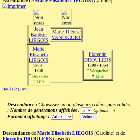
Ascendance
de
Marie Elisabeth LIEGOIS
(Caroline)
Jean
Marie Thérèse
Baptiste
VANDICORT
LIEGOIS
Marie
Florentin
Elisabeth
DROULERS
LIEGOIS
1799 - 1864
1800 -
°
1858
Wasquehal
°
†
Bruxelles
Lille
†
Lille
haut de page
Descendance :
Choisissez un ou plusieurs critères puis validez
:
Nombre de générations affichées :
Optinum = 5
Format d'affichage :
Descendance
de
Marie Elisabeth LIEGOIS
(Caroline) et de
Florentin DROULERS
(Joseph)