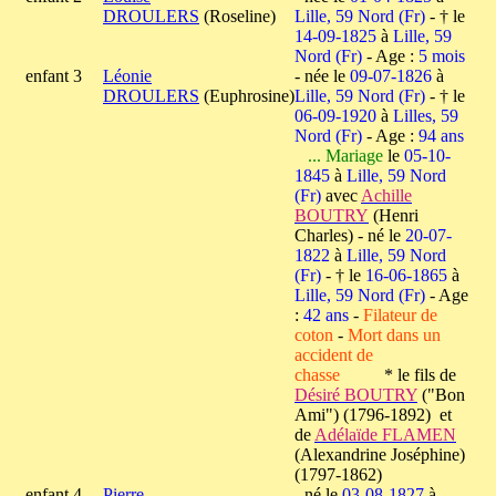
DROULERS
(Roseline)
Lille, 59 Nord (Fr)
- † le
14-09-1825
à
Lille, 59
Nord (Fr)
- Age :
5 mois
enfant 3
Léonie
- née le
09-07-1826
à
DROULERS
(Euphrosine)
Lille, 59 Nord (Fr)
- † le
06-09-1920
à
Lilles, 59
Nord (Fr)
- Age :
94 ans
... Mariage
le
05-10-
1845
à
Lille, 59 Nord
(Fr)
avec
Achille
BOUTRY
(Henri
Charles) - né le
20-07-
1822
à
Lille, 59 Nord
(Fr)
- † le
16-06-1865
à
Lille, 59 Nord (Fr)
- Age
:
42 ans
-
Filateur de
coton
-
Mort dans un
accident de
chasse
* le fils de
Désiré BOUTRY
("Bon
Ami") (1796-1892) et
de
Adélaïde FLAMEN
(Alexandrine Joséphine)
(1797-1862)
enfant 4
Pierre
- né le
03-08-1827
à