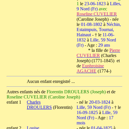
1
le
23-06-1823
à
Lilles,
9 Nord (Fr)
avec
Roseline CUVELIER
(Caroline Joseph) - née
le
01-08-1802
à
Néchin,
Estaimpuis, Tournai,
Hainaut
- † le
11-06-
1832
à
Lille, 59 Nord
(Fr)
- Age :
29 ans
* la fille de
Pierre
CUVELIER
(Charles
Joseph) (1771-1845) et
de
Euphroisine
AGACHE
(1774-)
Aucun enfant enregistré ...
Autres enfants nés de
Florentin DROULERS (Joseph)
et de
Roseline CUVELIER (Caroline Joseph)
enfant 1
Charles
- né le
20-03-1824
à
DROULERS
(Florentin)
Lille, 59 Nord (Fr)
- † le
16-09-1825
à
Lille, 59
Nord (Fr)
- Age :
17
mois
enfant 2
Louise
- née le
01-04-1825
à