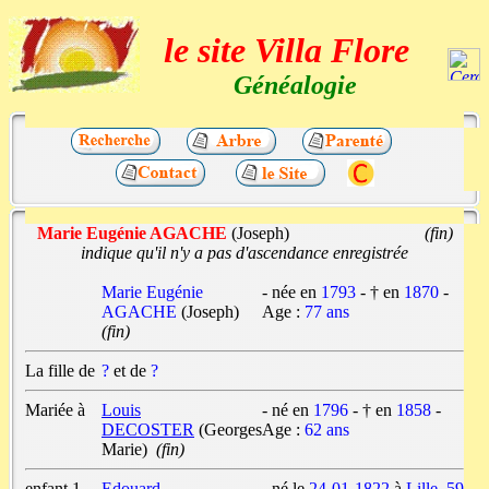
le site Villa Flore
Généalogie
Marie Eugénie AGACHE
(Joseph)
(fin)
indique qu'il n'y a pas d'ascendance enregistrée
Marie Eugénie
- née en
1793
- † en
1870
-
AGACHE
(Joseph)
Age :
77 ans
(fin)
La fille de
?
et de
?
Mariée à
Louis
- né en
1796
- † en
1858
-
DECOSTER
(Georges
Age :
62 ans
Marie)
(fin)
enfant 1
Edouard
- né le
24-01-1822
à
Lille, 59