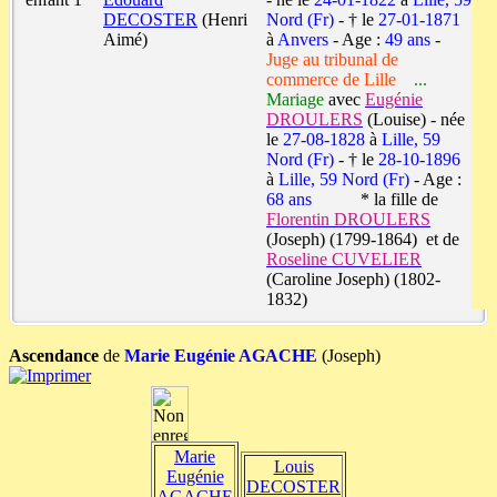
DECOSTER
(Henri
Nord (Fr)
- † le
27-01-1871
Aimé)
à
Anvers
- Age :
49 ans
-
Juge au tribunal de
commerce de Lille
...
Mariage
avec
Eugénie
DROULERS
(Louise) - née
le
27-08-1828
à
Lille, 59
Nord (Fr)
- † le
28-10-1896
à
Lille, 59 Nord (Fr)
- Age :
68 ans
* la fille de
Florentin DROULERS
(Joseph) (1799-1864) et de
Roseline CUVELIER
(Caroline Joseph) (1802-
1832)
Ascendance
de
Marie Eugénie AGACHE
(Joseph)
Marie
Louis
Eugénie
DECOSTER
AGACHE