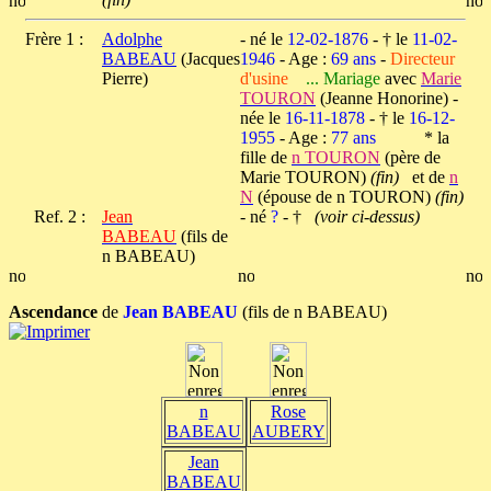
Frère 1 :
Adolphe
- né le
12-02-1876
- † le
11-02-
BABEAU
(Jacques
1946
- Age :
69 ans
-
Directeur
Pierre)
d'usine
... Mariage
avec
Marie
TOURON
(Jeanne Honorine) -
née le
16-11-1878
- † le
16-12-
1955
- Age :
77 ans
* la
fille de
n TOURON
(père de
Marie TOURON)
(fin)
et de
n
N
(épouse de n TOURON)
(fin)
Ref. 2 :
Jean
- né
?
- †
(voir ci-dessus)
BABEAU
(fils de
n BABEAU)
Ascendance
de
Jean BABEAU
(fils de n BABEAU)
n
Rose
BABEAU
AUBERY
Jean
BABEAU