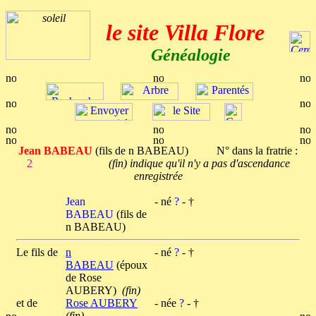
le site Villa Flore
Généalogie
Jean BABEAU
(fils de n BABEAU) N° dans la fratrie :
2
(fin) indique qu'il n'y a pas d'ascendance
enregistrée
Jean
- né
?
- †
BABEAU
(fils de
n BABEAU)
Le fils de
n
- né
?
- †
BABEAU
(époux
de Rose
AUBERY)
(fin)
et de
Rose AUBERY
- née
?
- †
(fin)