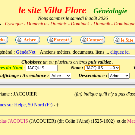
le site Villa Flore
Généalogie
Nous sommes le samedi 8 août 2026
s :
Cyriaque - Domenico - Dominic - Dominick - Dominik - Dominiq
énéral :
GénéaNet
Anciens métiers, documents, liens ...
cliquez ici
Choisissez
un ou plusieurs critères
puis validez
:
tres du Nom
:
Nom :
V
affichage : Ascendance :
Descendance :
nte :
JACQUIER
(fin) indique qu'il n'y a pas d'
nes sur Helpe, 59 Nord (Fr)
- †
olas JACQUIS
(JACQUIER) (dit Colin l'Ainé) (1525-1602) et de
Mat