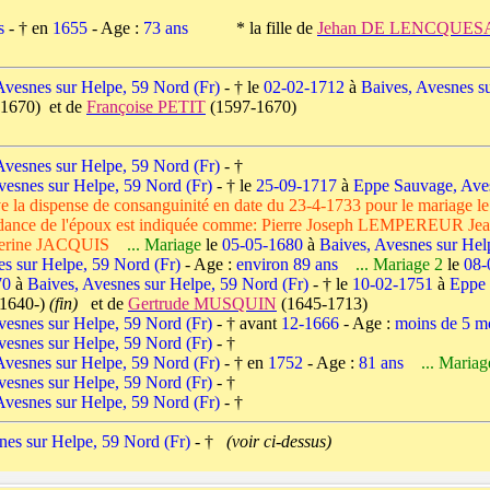
s
- † en
1655
- Age :
73 ans
* la fille de
Jehan DE LENCQUES
 Avesnes sur Helpe, 59 Nord (Fr)
- † le
02-02-1712
à
Baives, Avesnes s
1670) et de
Françoise PETIT
(1597-1670)
Avesnes sur Helpe, 59 Nord (Fr)
- †
vesnes sur Helpe, 59 Nord (Fr)
- † le
25-09-1717
à
Eppe Sauvage, Aves
a dispense de consanguinité en date du 23-4-1733 pour le mariage 
ance de l'époux est indiquée comme: Pierre Joseph LEMPEREUR
erine JACQUIS
... Mariage
le
05-05-1680
à
Baives, Avesnes sur Hel
es sur Helpe, 59 Nord (Fr)
- Age :
environ 89 ans
... Mariage 2
le
08-
70
à
Baives, Avesnes sur Helpe, 59 Nord (Fr)
- † le
10-02-1751
à
Eppe 
1640-)
(fin)
et de
Gertrude MUSQUIN
(1645-1713)
vesnes sur Helpe, 59 Nord (Fr)
- † avant
12-1666
- Age :
moins de 5 m
vesnes sur Helpe, 59 Nord (Fr)
- †
Avesnes sur Helpe, 59 Nord (Fr)
- † en
1752
- Age :
81 ans
... Maria
vesnes sur Helpe, 59 Nord (Fr)
- †
Avesnes sur Helpe, 59 Nord (Fr)
- †
nes sur Helpe, 59 Nord (Fr)
- †
(voir ci-dessus)