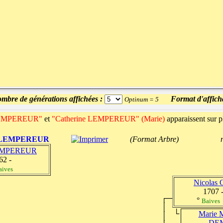
mbre de générations affichées :
Format d'affich
Optinum = 5
 LEMPEREUR"
et
"Catherine LEMPEREUR" (Marie)
apparaissent sur p
e LEMPEREUR
(Format Arbre) nombre de
LEMPEREUR
62 -
aives
Nicolas
1707 
┌─
°
Baives
│
└
Marie M
│
DE