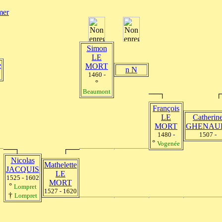
Simon
LE
e
MORT
n N
1460 -
°
Beaumont
──┐
┌
François
LE
Catherin
MORT
GHENAU
1480 -
1507 -
°
Vogenée
──┐
┌──
Nicolas
Mathelette
JACQUIS
LE
1525 - 1602
MORT
°
Lompret
1527 - 1620
†
Lompret