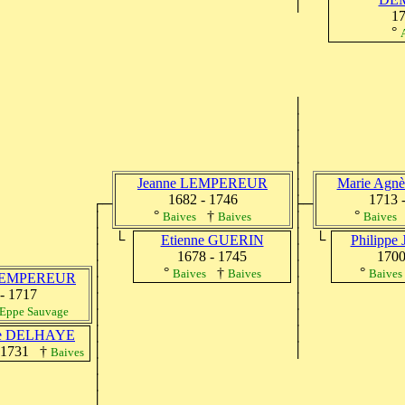
│
17
°
│
│
│
│
│
Jeanne LEMPEREUR
Marie Agn
│
1682 - 1746
1713 
┌─
├─
°
†
°
Baives
Baives
Baives
│
│
│
│
└
└
Etienne GUERIN
Philipp
│
│
1678 - 1745
1700
│
│
°
†
°
Baives
Baives
Baives
 LEMPEREUR
│
│
- 1717
│
│
Eppe Sauvage
│
│
│
│
ie DELHAYE
│
│
- 1731 †
Baives
│
│
│