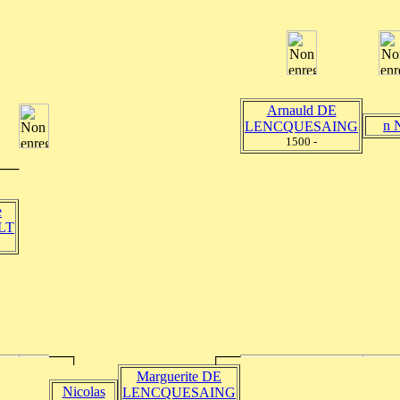
Arnauld DE
n 
LENCQUESAING
1500 -
──
e
LT
──┐
┌──
Marguerite DE
Nicolas
LENCQUESAING