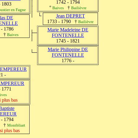
1742 - 1794
│
- 1803
°
†
Baives
Bailièvre
│
ustier en Fagne
│
└
Jean DEPRET
las DE
1733 - 1790 †
Bailièvre
ENELLE
 - 1786
Marie Madeleine DE
├─
†
Baives
FONTENELLE
│
1745 - 1821
Marie Philippine DE
└─
FONTENELLE
1776 -
 LEMPEREUR
1 -
 LEMPEREUR
- 1771
ives
i plus bas
Baptiste
PEREUR
 - 1794
†
Montbliart
si plus bas