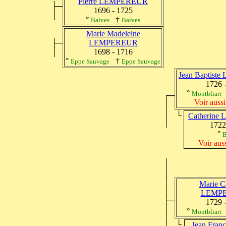
Pierre LEMPEREUR
├─
1696 - 1725
│
°
†
Baives
Baives
Marie Madeleine
├─
LEMPEREUR
│
1698 - 1716
°
†
Eppe Sauvage
Eppe Sauvage
Jean Baptis
1726 
°
Montbliart
┌─
Voir aussi
│
│
└
Catherin
│
1722
°
B
Voir auss
│
│
│
Marie C
│
LEMP
├─
1729 
│
°
Montbliart
│
└
Jean Fran