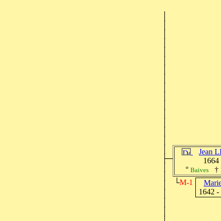
│
│
│
│
│
│
│
│
│
│
│
│
│
│
│
│
Jean
├─
1664 
│
°
†
Baives
│
└
M-1
Mar
│
1642 
│
│
│
│