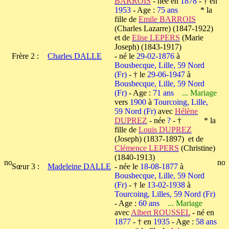
BARROIS
- née en
1878
- † en
1953
- Age :
75 ans
* la
fille de
Emile BARROIS
(Charles Lazarre) (1847-1922)
et de
Elise LEPERS
(Marie
Joseph) (1843-1917)
Frère 2 :
Charles DALLE
- né le
29-02-1876
à
Bousbecque, Lille, 59 Nord
(Fr)
- † le
29-06-1947
à
Bousbecque, Lille, 59 Nord
(Fr)
- Age :
71 ans
... Mariage
vers
1900
à
Tourcoing, Lille,
59 Nord (Fr)
avec
Hélène
DUPREZ
- née
?
- † * la
fille de
Louis DUPREZ
(Joseph) (1837-1897) et de
Clémence LEPERS
(Christine)
(1840-1913)
Sœur 3 :
Madeleine DALLE
- née le
18-08-1877
à
Bousbecque, Lille, 59 Nord
(Fr)
- † le
13-02-1938
à
Tourcoing, Lilles, 59 Nord (Fr)
- Age :
60 ans
... Mariage
avec
Albert ROUSSEL
- né en
1877
- † en
1935
- Age :
58 ans