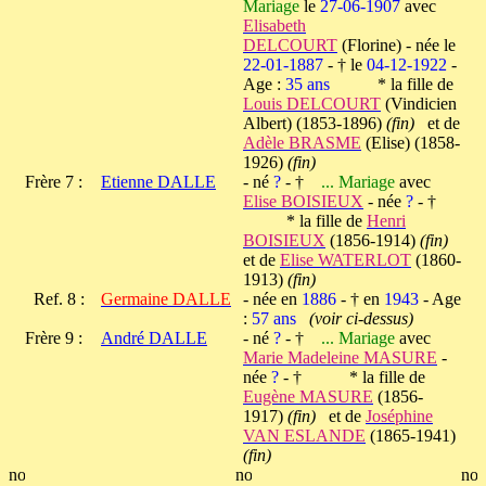
Mariage
le
27-06-1907
avec
Elisabeth
DELCOURT
(Florine) - née le
22-01-1887
- † le
04-12-1922
-
Age :
35 ans
* la fille de
Louis DELCOURT
(Vindicien
Albert) (1853-1896)
(fin)
et de
Adèle BRASME
(Elise) (1858-
1926)
(fin)
Frère 7 :
Etienne DALLE
- né
?
- †
... Mariage
avec
Elise BOISIEUX
- née
?
- †
* la fille de
Henri
BOISIEUX
(1856-1914)
(fin)
et de
Elise WATERLOT
(1860-
1913)
(fin)
Ref. 8 :
Germaine DALLE
- née en
1886
- † en
1943
- Age
:
57 ans
(voir ci-dessus)
Frère 9 :
André DALLE
- né
?
- †
... Mariage
avec
Marie Madeleine MASURE
-
née
?
- † * la fille de
Eugène MASURE
(1856-
1917)
(fin)
et de
Joséphine
VAN ESLANDE
(1865-1941)
(fin)