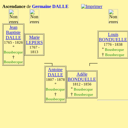
Ascendance
de
Germaine DALLE
Jean
Baptiste
Louis
Marie
DALLE
BONDUELLE
LEPERS
1765 - 1826
1776 - 1838
°
1767 -
°
Bousbecque
1813
Bousbecque
†
Bousbecque
†
Bousbecque
──┐
┌──
Antoine
Adèle
DALLE
BONDUELLE
1807 - 1878
°
1812 - 1856
°
Bousbecque
Bousbecque
†
†
Bousbecque
Bousbecque