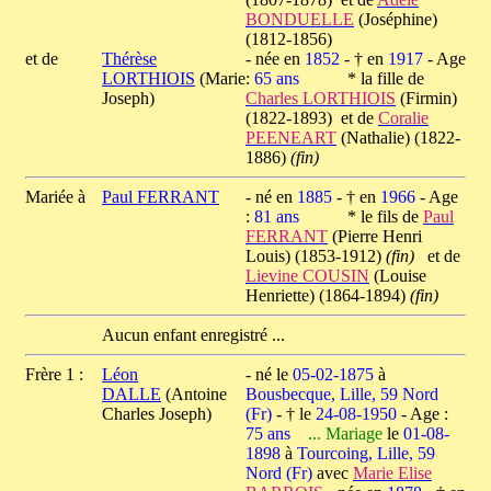
BONDUELLE
(Joséphine)
(1812-1856)
et de
Thérèse
- née en
1852
- † en
1917
- Age
LORTHIOIS
(Marie
:
65 ans
* la fille de
Joseph)
Charles LORTHIOIS
(Firmin)
(1822-1893) et de
Coralie
PEENEART
(Nathalie) (1822-
1886)
(fin)
Mariée à
Paul FERRANT
- né en
1885
- † en
1966
- Age
:
81 ans
* le fils de
Paul
FERRANT
(Pierre Henri
Louis) (1853-1912)
(fin)
et de
Lievine COUSIN
(Louise
Henriette) (1864-1894)
(fin)
Aucun enfant enregistré ...
Frère 1 :
Léon
- né le
05-02-1875
à
DALLE
(Antoine
Bousbecque, Lille, 59 Nord
Charles Joseph)
(Fr)
- † le
24-08-1950
- Age :
75 ans
... Mariage
le
01-08-
1898
à
Tourcoing, Lille, 59
Nord (Fr)
avec
Marie Elise