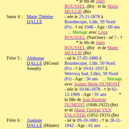
* le fils de
Jules
ROUSSEL
(fin)
et de
Marie
MULLIE
(fin)
Sœur 4 :
Marie Thérèse
- née le
25-11-1878
à
DALLE
Bousbecque, Lille, 59 Nord
(Fr)
- † en
1948
- Age :
69 ans
... Mariage
avec
Léon
ROUSSEL
(Narcisse) - né
?
- †
* le fils de
Jules
ROUSSEL
(fin)
et de
Marie
MULLIE
(fin)
Frère 5 :
Alphonse
- né le
27-05-1880
à
DALLE
(HGenri
Bousbecque, Lille, 59 Nord
Joseph)
(Fr)
- † le
19-01-1937
à
Wervicq Sud, Lilles, 59 Nord
(Fr)
- Age :
56 ans
... Mariage
avec
Jeanne Marie DUMONT
- née le
10-06-1878
- † le
02-
12-1969
- Age :
91 ans
*
la fille de
Jean Baptiste
DUMONT
(1846-1922)
(fin)
et de
Marie Thérèse VAN
ESLANDE
(1852-1933)
(fin)
Frère 6 :
Auguste
- né le
09-10-1881
- † le
28-11-
DALLE
(Hilaire)
1942
- Age :
61 ans
...