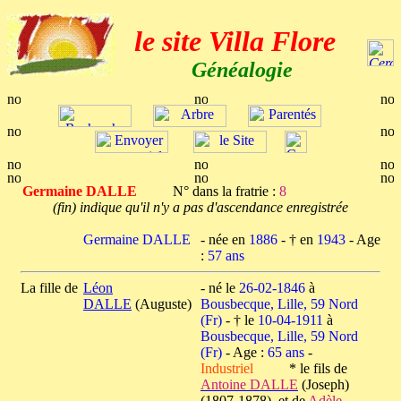
le site Villa Flore
Généalogie
Germaine DALLE
N° dans la fratrie :
8
(fin) indique qu'il n'y a pas d'ascendance enregistrée
Germaine DALLE
- née en
1886
- † en
1943
- Age
:
57 ans
La fille de
Léon
- né le
26-02-1846
à
DALLE
(Auguste)
Bousbecque, Lille, 59 Nord
(Fr)
- † le
10-04-1911
à
Bousbecque, Lille, 59 Nord
(Fr)
- Age :
65 ans
-
Industriel
* le fils de
Antoine DALLE
(Joseph)
(1807-1878) et de
Adèle