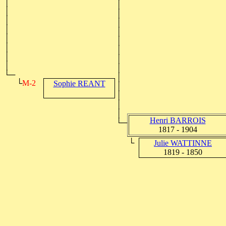
│
│
│
│
│
│
│
│
│
│
│
│
│
│
│
│
└─
│
└
M-2
Sophie REANT
│
│
│
│
Henri BARROIS
└─
1817 - 1904
└
Julie WATTINNE
1819 - 1850