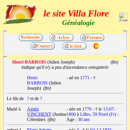
le site Villa Flore
Généalogie
Henri BARROIS
(Julien Joseph)
(fin)
indique qu'il n'y a pas d'ascendance enregistrée
Henri
- né en
1771
- †
BARROIS
(Julien
Joseph)
(fin)
Le fils de
?
et de
?
Marié à
Agnès
- née en
1770
- † le
13-07-
VINCHENT
(Justine
1800
à
Lilles, 59 Nord (Fr)
-
Célestine)
(fin)
Age :
30 ans
enfant 1
Marie Juliette
- née
?
- † le
04-12-1831
...