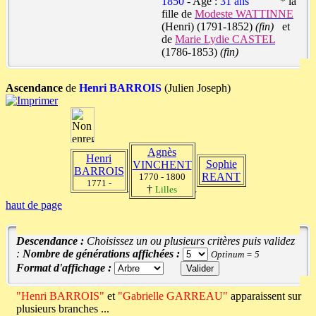
1850
- Age :
31 ans
* la
fille de
Modeste WATTINNE
(Henri) (1791-1852)
(fin)
et
de
Marie Lydie CASTEL
(1786-1853)
(fin)
Ascendance
de
Henri BARROIS
(Julien Joseph)
Agnès
Henri
Sophie
VINCHENT
BARROIS
REANT
1770 - 1800
1771 -
†
Lilles
haut de page
Descendance :
Choisissez un ou plusieurs critères puis validez
:
Nombre de générations affichées :
Optinum = 5
Format d'affichage :
"Henri BARROIS"
et
"Gabrielle GARREAU"
apparaissent sur
plusieurs branches ...