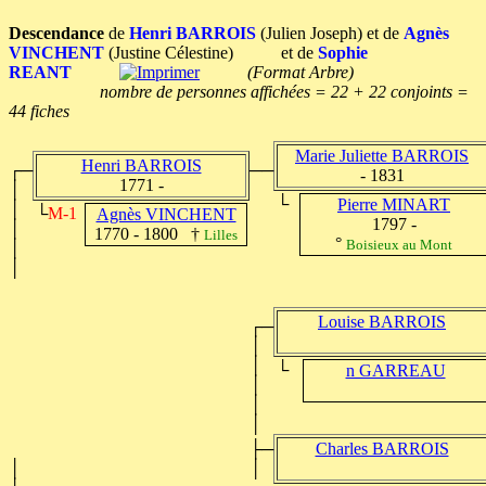
Descendance
de
Henri BARROIS
(Julien Joseph) et de
Agnès
VINCHENT
(Justine Célestine) et de
Sophie
REANT
(Format Arbre)
nombre de personnes affichées = 22 + 22 conjoints =
44 fiches
Marie Juliette BARROIS
Henri BARROIS
┌─
──
- 1831
1771 -
│
└
Pierre MINART
│
└
M-1
Agnès VINCHENT
1797 -
│
1770 - 1800 †
Lilles
°
Boisieux au Mont
│
│
Louise BARROIS
┌─
│
│
└
n GARREAU
│
│
│
├─
Charles BARROIS
│
│