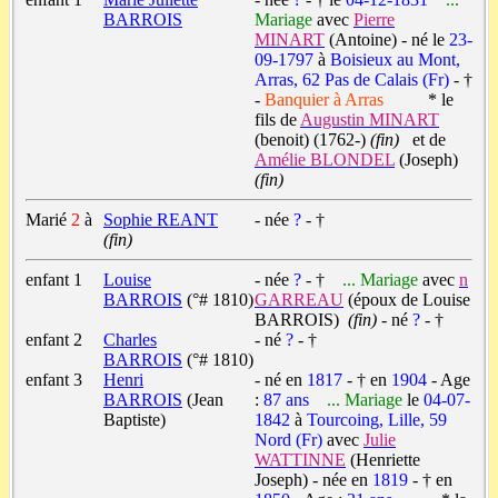
BARROIS
Mariage
avec
Pierre
MINART
(Antoine) - né le
23-
09-1797
à
Boisieux au Mont,
Arras, 62 Pas de Calais (Fr)
- †
-
Banquier à Arras
* le
fils de
Augustin MINART
(benoit) (1762-)
(fin)
et de
Amélie BLONDEL
(Joseph)
(fin)
Marié
2
à
Sophie REANT
- née
?
- †
(fin)
enfant 1
Louise
- née
?
- †
... Mariage
avec
n
BARROIS
(°# 1810)
GARREAU
(époux de Louise
BARROIS)
(fin)
- né
?
- †
enfant 2
Charles
- né
?
- †
BARROIS
(°# 1810)
enfant 3
Henri
- né en
1817
- † en
1904
- Age
BARROIS
(Jean
:
87 ans
... Mariage
le
04-07-
Baptiste)
1842
à
Tourcoing, Lille, 59
Nord (Fr)
avec
Julie
WATTINNE
(Henriette
Joseph) - née en
1819
- † en