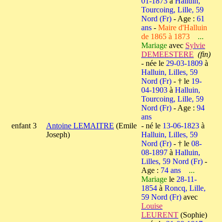
01-1873
à
Halluin,
Tourcoing, Lille, 59
Nord (Fr)
- Age :
61
ans
-
Maire d'Halluin
de 1865 à 1873
...
Mariage
avec
Sylvie
DEMEESTERE
(fin)
- née le
29-03-1809
à
Halluin, Lilles, 59
Nord (Fr)
- † le
19-
04-1903
à
Halluin,
Tourcoing, Lille, 59
Nord (Fr)
- Age :
94
ans
enfant 3
Antoine LEMAITRE
(Emile
- né le
13-06-1823
à
Joseph)
Halluin, Lilles, 59
Nord (Fr)
- † le
08-
08-1897
à
Halluin,
Lilles, 59 Nord (Fr)
-
Age :
74 ans
...
Mariage
le
28-11-
1854
à
Roncq, Lille,
59 Nord (Fr)
avec
Louise
LEURENT
(Sophie)