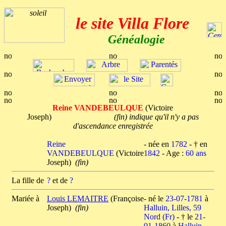
le site Villa Flore
Généalogie
Reine VANDEBEULQUE
(Victoire
Joseph)
(fin) indique qu'il n'y a pas
d'ascendance enregistrée
Reine
- née en
1782
- † en
VANDEBEULQUE
(Victoire
1842
- Age :
60 ans
Joseph)
(fin)
La fille de
?
et de
?
Mariée à
Louis LEMAITRE
(Françoise
- né le
23-07-1781
à
Joseph)
(fin)
Halluin, Lilles, 59
Nord (Fr)
- † le
21-
01-1860
à
Halluin,