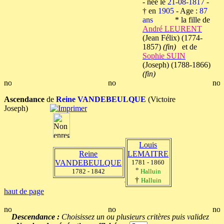
- née le
21-08-1817
-
† en
1905
- Age :
87
ans
* la fille de
André LEURENT
(Jean Félix) (1774-
1857)
(fin)
et de
Sophie SUIN
(Joseph) (1788-1866)
(fin)
Ascendance
de
Reine VANDEBEULQUE
(Victoire
Joseph)
Louis
Reine
LEMAITRE
VANDEBEULQUE
1781 - 1860
°
1782 - 1842
Halluin
†
Halluin
haut de page
Descendance :
Choisissez un ou plusieurs critères puis validez