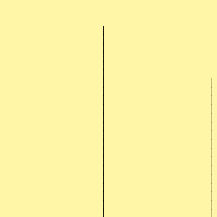
│
│
│
│
│
│
│
│
│
│
│
│
│
│
│
│
│
│
│
│
│
│
│
│
│
│
│
│
│
│
│
│
│
│
│
│
│
│