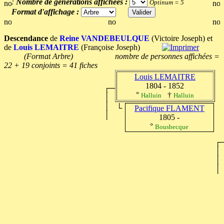
:
Nombre de générations affichées :
Optinum = 5
Format d'affichage :
Descendance
de
Reine VANDEBEULQUE
(Victoire Joseph) et
de
Louis LEMAITRE
(Françoise Joseph)
(Format Arbre) nombre de personnes affichées =
22 + 19 conjoints = 41 fiches
Louis LEMAITRE
1804 - 1852
┌─
°
†
Halluin
Halluin
│
│
└
Pacifique FLAMENT
│
1805 -
°
Bousbecque
┌
│
│
│