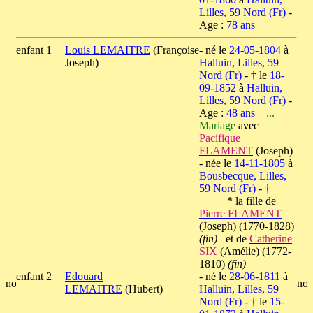
Lilles, 59 Nord (Fr)
-
Age :
78 ans
enfant 1
Louis LEMAITRE
(Françoise
- né le
24-05-1804
à
Joseph)
Halluin, Lilles, 59
Nord (Fr)
- † le
18-
09-1852
à
Halluin,
Lilles, 59 Nord (Fr)
-
Age :
48 ans
...
Mariage
avec
Pacifique
FLAMENT
(Joseph)
- née le
14-11-1805
à
Bousbecque, Lilles,
59 Nord (Fr)
- †
* la fille de
Pierre FLAMENT
(Joseph) (1770-1828)
(fin)
et de
Catherine
SIX
(Amélie) (1772-
1810)
(fin)
enfant 2
Edouard
- né le
28-06-1811
à
LEMAITRE
(Hubert)
Halluin, Lilles, 59
Nord (Fr)
- † le
15-