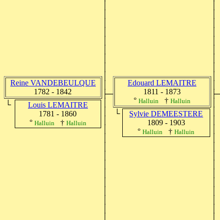
│
│
│
│
│
│
│
│
│
│
│
│
│
│
│
│
│
│
Reine VANDEBEULQUE
Edouard LEMAITRE
│
│
1782 - 1842
1811 - 1873
├─
├
°
†
Halluin
Halluin
│
│
└
Louis LEMAITRE
│
│
└
1781 - 1860
Sylvie DEMEESTERE
│
│
°
†
1809 - 1903
Halluin
Halluin
│
│
°
†
Halluin
Halluin
│
│
│
│
│
│
│
│
│
│
│
│
│
│
│
│
│
│
│
│