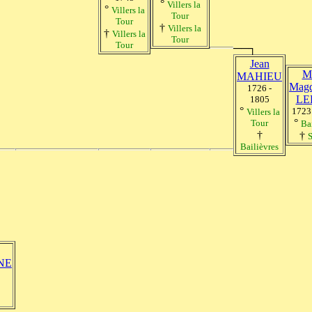
°
Villers la
°
Villers la
Tour
Tour
†
Villers la
†
Villers la
Tour
Tour
──┐
Jean
M
MAHIEU
Magd
1726 -
LE
1805
°
1723
Villers la
°
Tour
Ba
†
†
S
Bailièvres
NE