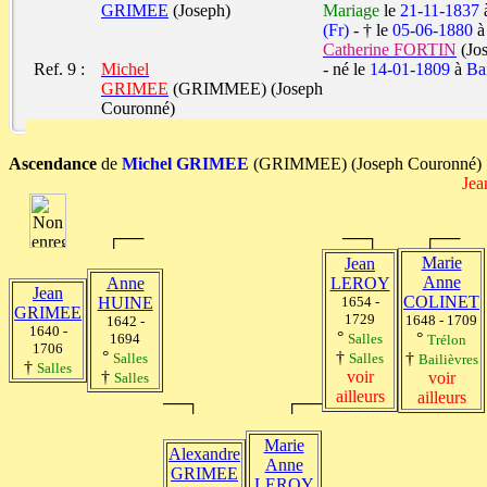
GRIMEE
(Joseph)
Mariage
le
21-11-1837
(Fr)
- † le
05-06-1880
Catherine FORTIN
(Jo
Ref. 9 :
Michel
- né le
14-01-1809
à
Ba
GRIMEE
(GRIMMEE) (Joseph
Couronné)
Ascendance
de
Michel GRIMEE
(GRIMMEE) (Joseph Cour
Je
┌──
──┐
┌──
Marie
Jean
Anne
Anne
LEROY
Jean
COLINET
HUINE
1654 -
GRIMEE
1729
1648 - 1709
1642 -
1640 -
°
°
1694
Salles
Trélon
1706
°
†
†
Salles
Salles
Bailièvres
†
Salles
†
voir
voir
Salles
ailleurs
ailleurs
──┐
┌──
Marie
Alexandre
Anne
GRIMEE
LEROY