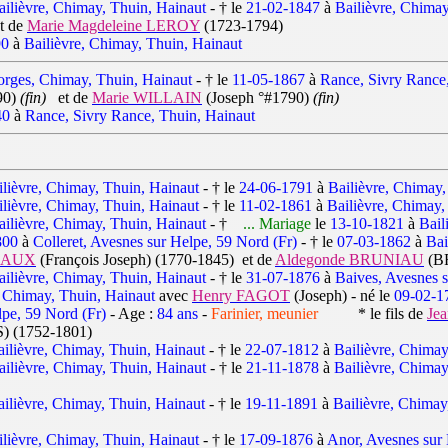
ailièvre, Chimay, Thuin, Hainaut
- † le
21-02-1847
à
Bailièvre, Chimay
t de
Marie Magdeleine LEROY
(1723-1794)
90
à
Bailièvre, Chimay, Thuin, Hainaut
orges, Chimay, Thuin, Hainaut
- † le
11-05-1867
à
Rance, Sivry Rance
90)
(fin)
et de
Marie WILLAIN
(Joseph °#1790)
(fin)
40
à
Rance, Sivry Rance, Thuin, Hainaut
ilièvre, Chimay, Thuin, Hainaut
- † le
24-06-1791
à
Bailièvre, Chimay,
ilièvre, Chimay, Thuin, Hainaut
- † le
11-02-1861
à
Bailièvre, Chimay,
ailièvre, Chimay, Thuin, Hainaut
- †
... Mariage
le
13-10-1821
à
Bail
800
à
Colleret, Avesnes sur Helpe, 59 Nord (Fr)
- † le
07-03-1862
à
Bai
INAUX
(François Joseph) (1770-1845) et de
Aldegonde BRUNIAU
(BR
ailièvre, Chimay, Thuin, Hainaut
- † le
31-07-1876
à
Baives, Avesnes s
, Chimay, Thuin, Hainaut
avec
Henry FAGOT
(Joseph) - né le
09-02-1
lpe, 59 Nord (Fr)
- Age :
84 ans
-
Farinier, meunier
* le fils de
Je
 (1752-1801)
ailièvre, Chimay, Thuin, Hainaut
- † le
22-07-1812
à
Bailièvre, Chimay
ailièvre, Chimay, Thuin, Hainaut
- † le
21-11-1878
à
Bailièvre, Chimay
ailièvre, Chimay, Thuin, Hainaut
- † le
19-11-1891
à
Bailièvre, Chimay
ilièvre, Chimay, Thuin, Hainaut
- † le
17-09-1876
à
Anor, Avesnes sur 