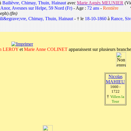
à
Bailièvre, Chimay, Thuin, Hainaut
avec
Marie Agnès MEUNIER
(Vic
à
Anor, Avesnes sur Helpe, 59 Nord (Fr)
- Age :
72 ans
-
Rentière
* la
seph)
(fin)
ili&egrave;vre, Chimay, Thuin, Hainaut
- † le
18-10-1860
à
Rance, Siv
onné)
an LEROY
et
Marie Anne COLINET
apparaissent sur plusieurs branches
Nicolas
MAHIEU
1660 -
1722
†
Villers la
Tour