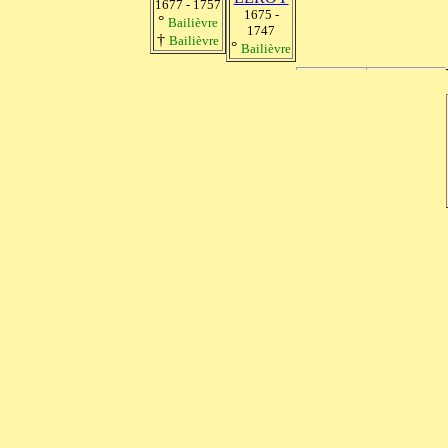
1677 - 1757
1675 -
°
Bailièvre
1747
†
Bailièvre
°
Bailièvre