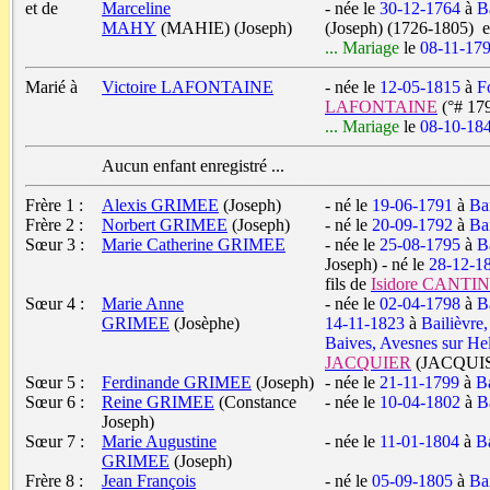
et de
Marceline
- née le
30-12-1764
à
B
MAHY
(MAHIE) (Joseph)
(Joseph) (1726-1805) e
... Mariage
le
08-11-17
Marié à
Victoire LAFONTAINE
- née le
12-05-1815
à
F
LAFONTAINE
(°# 17
... Mariage
le
08-10-18
Aucun enfant enregistré ...
Frère 1 :
Alexis GRIMEE
(Joseph)
- né le
19-06-1791
à
Ba
Frère 2 :
Norbert GRIMEE
(Joseph)
- né le
20-09-1792
à
Ba
Sœur 3 :
Marie Catherine GRIMEE
- née le
25-08-1795
à
B
Joseph) - né le
28-12-1
fils de
Isidore CANT
Sœur 4 :
Marie Anne
- née le
02-04-1798
à
B
GRIMEE
(Josèphe)
14-11-1823
à
Bailièvre
Baives, Avesnes sur He
JACQUIER
(JACQUIS)
Sœur 5 :
Ferdinande GRIMEE
(Joseph)
- née le
21-11-1799
à
B
Sœur 6 :
Reine GRIMEE
(Constance
- née le
10-04-1802
à
B
Joseph)
Sœur 7 :
Marie Augustine
- née le
11-01-1804
à
B
GRIMEE
(Joseph)
Frère 8 :
Jean François
- né le
05-09-1805
à
Ba