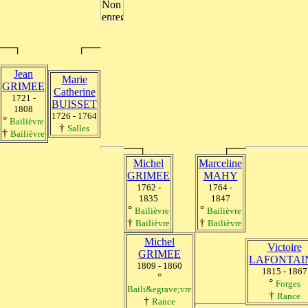
──┐
┌──
Jean
Marie
GRIMEE
Catherine
1721 -
BUISSET
1808
1726 - 1764
°
Bailièvre
†
Salles
†
Bailièvre
──┐
┌──
Michel
Marceline
GRIMEE
MAHY
1762 -
1764 -
1835
1847
°
°
Bailièvre
Bailièvre
†
†
Bailièvre
Bailièvre
Michel
Victoire
GRIMEE
LAFONTAI
1809 - 1860
1815 - 1867
°
°
Forges
Baili&egrave;vre
†
Rance
†
Rance