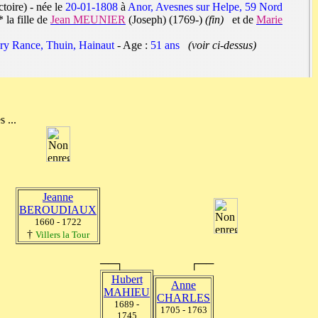
toire) - née le
20-01-1808
à
Anor, Avesnes sur Helpe, 59 Nord
 fille de
Jean MEUNIER
(Joseph) (1769-)
(fin)
et de
Marie
ry Rance, Thuin, Hainaut
- Age :
51 ans
(voir ci-dessus)
 ...
Jeanne
BEROUDIAUX
1660 - 1722
†
Villers la Tour
──┐
┌──
Hubert
Anne
MAHIEU
CHARLES
1689 -
1705 - 1763
1745