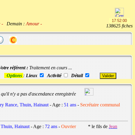
ue -
Demain :
Amour -
138625 fiches
Votre référent :
Traitement en cours ...
Options
:
Lieux
Activité
Détail
 qu'il n'y a pas d'ascendance enregistrée
ry Rance, Thuin, Hainaut
- Age :
51 ans
-
Secrétaire communal
 Thuin, Hainaut
- Age :
72 ans
-
Ouvrier
* le fils de
Jean