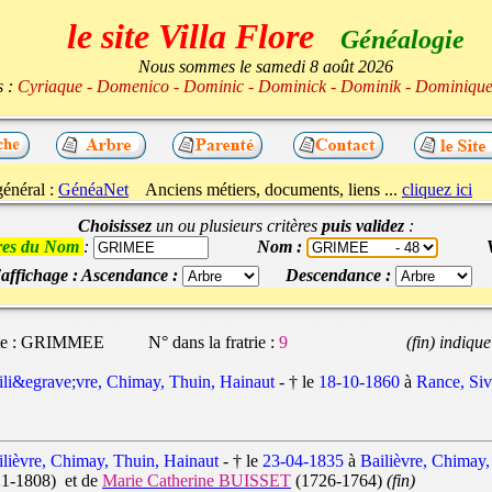
le site Villa Flore
Généalogie
Nous sommes le samedi 8 août 2026
s :
Cyriaque - Domenico - Dominic - Dominick - Dominik - Dominiq
énéral :
GénéaNet
Anciens métiers, documents, liens ...
cliquez ici
Choisissez
un ou plusieurs critères
puis validez
:
tres du Nom
:
Nom :
affichage : Ascendance :
Descendance :
e :
GRIMMEE
N° dans la fratrie :
9
(fin) indique
ili&egrave;vre, Chimay, Thuin, Hainaut
- † le
18-10-1860
à
Rance, Siv
ilièvre, Chimay, Thuin, Hainaut
- † le
23-04-1835
à
Bailièvre, Chimay,
21-1808) et de
Marie Catherine BUISSET
(1726-1764)
(fin)