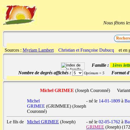
Nous fêtons le
Sources :
Myriam Lambert
Christian et Françoise Dubucq
et en g
Famille :
1ères let
Nombre de degrés affichés :
Format d'
Optimum = 5
Michel GRIMEE
(Joseph Couronné) Variant
Michel
- né le
14-01-1809
à
Ba
GRIMEE
(GRIMMEE) (Joseph
Couronné)
Le fils de
Michel GRIMEE
(Joseph)
- né le
02-05-1762
à
Ba
GRIMEE
(Joseph) (17