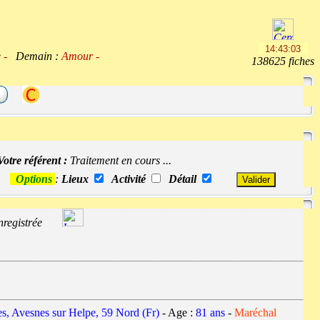
ue -
Demain :
Amour -
138625 fiches
Votre référent :
Traitement en cours ...
Options
:
Lieux
Activité
Détail
nregistrée
s, Avesnes sur Helpe, 59 Nord (Fr)
- Age :
81 ans
-
Maréchal