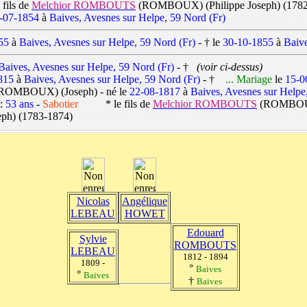
ils de
Melchior ROMBOUTS
(ROMBOUX) (Philippe Joseph) (1782
-07-1854
à
Baives, Avesnes sur Helpe, 59 Nord (Fr)
55
à
Baives, Avesnes sur Helpe, 59 Nord (Fr)
- † le
30-10-1855
à
Baive
Baives, Avesnes sur Helpe, 59 Nord (Fr)
- †
(voir ci-dessus)
815
à
Baives, Avesnes sur Helpe, 59 Nord (Fr)
- †
... Mariage
le
15-0
ROMBOUX) (Joseph) - né le
22-08-1817
à
Baives, Avesnes sur Helpe
 :
53 ans
-
Sabotier
* le fils de
Melchior ROMBOUTS
(ROMBOUX)
eph) (1783-1874)
Nicolas
Angélique
LEBEAU
HOWET
Edouard
Sylvie
ROMBOUTS
LEBEAU
1812 - 1894
1809 -
°
Baives
°
Baives
†
Baives