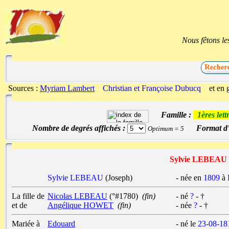
Nous fêtons le
Sources :
Myriam Lambert
Christian et Françoise Dubucq
et en g
Famille :
1ères let
Nombre de degrés affichés :
Format d'
Optimum = 5
Sylvie LEBEAU
Sylvie LEBEAU
(Joseph)
- née en
1809
à
La fille de
Nicolas LEBEAU
(°#1780)
(fin)
- né
?
- †
et de
Angélique HOWET
(fin)
- née
?
- †
Mariée à
Edouard
- né le
23-08-18