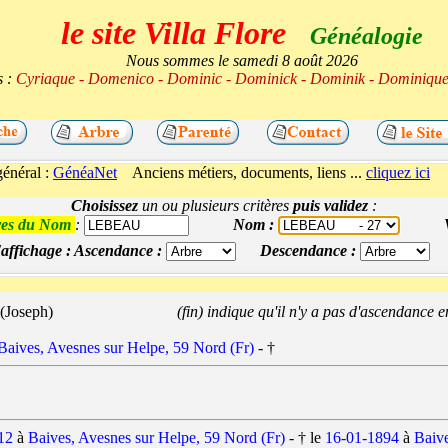
le site Villa Flore
Généalogie
Nous sommes le samedi 8 août 2026
s :
Cyriaque - Domenico - Dominic - Dominick - Dominik - Dominiq
énéral :
GénéaNet
Anciens métiers, documents, liens ...
cliquez ici
Choisissez
un ou plusieurs critères
puis validez
:
tres du Nom
:
Nom :
affichage : Ascendance :
Descendance :
(Joseph)
(fin) indique qu'il n'y a pas d'ascendance e
Baives, Avesnes sur Helpe, 59 Nord (Fr)
- †
12
à
Baives, Avesnes sur Helpe, 59 Nord (Fr)
- † le
16-01-1894
à
Baive