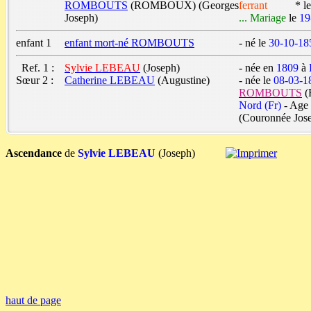
ROMBOUTS
(ROMBOUX) (Georges
ferrant
* le f
Joseph)
... Mariage
le
19
enfant 1
enfant mort-né ROMBOUTS
- né le
30-10-18
Ref. 1 :
Sylvie LEBEAU
(Joseph)
- née en
1809
à
Sœur 2 :
Catherine LEBEAU
(Augustine)
- née le
08-03-1
ROMBOUTS
(
Nord (Fr)
- Age
(Couronnée Jos
Ascendance
de
Sylvie LEBEAU
(Joseph)
haut de page